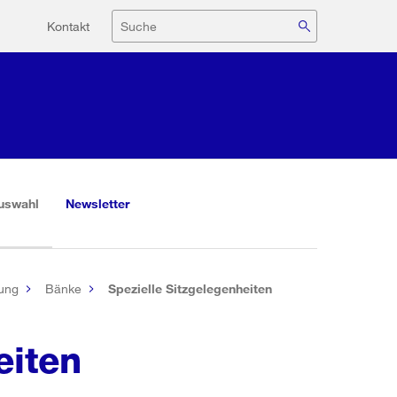
Hilfsnavigation
Suche
Kontakt
(aktiv)
uswahl
Newsletter
ung
Bänke
Spezielle Sitzgelegenheiten
eiten