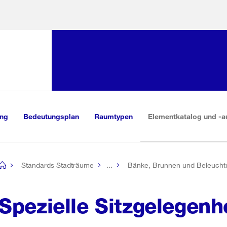
Sprunglink:
Navigation
sauswahl
vigation
m Inhalt
r Suche
ung
Bedeutungsplan
Raumtypen
Elementkatalog und -a
Standards Stadträume
...
Bänke, Brunnen und Beleucht
[no
title]
Spezielle Sitzgelegenh