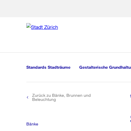
Zur Bereich
Zur Hilfsna
Zu
Zu
Global
Navigation
Standards Stadträume
Gestalterische Grundhalt
Zurück zu Bänke, Brunnen und
Beleuchtung
Bänke