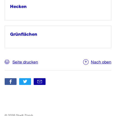
und
Hecken
Baumscheiben»
weiter
lesen
in
«Hecken»
Grünflächen
weiter
lesen
in
«Grünflächen»
Seite drucken
Nach oben
© 2026 Stadt Zürich