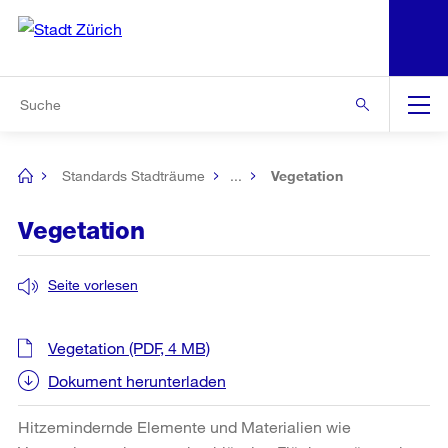
N
S
Zur Bereichsauswahl
Zur Hilfsnavigation
Zum Inhalt
Zur Suche
Suche
Global
Navigation
Standards Stadträume
...
Vegetation
[no
title]
Vegetation
Seite vorlesen
Vegetation
(PDF, 4 MB)
Dokument herunterladen
Hitzemindernde Elemente und Materialien wie