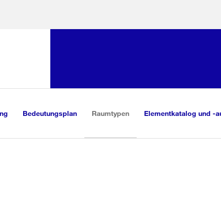
Sprunglink:
Navigation
sauswahl
vigation
m Inhalt
r Suche
(aktiv)
ung
Bedeutungsplan
Raumtypen
Elementkatalog und -a