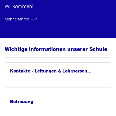
Willkommen!
Mehr erfahren
Wichtige Informationen unserer Schule
Kontakte - Leitungen & Lehrperson…
Diese
Weiter
zum
Personen
Artikel:
s…
Kontakte
-
Betreuung
Leitungen
&
Lehrpersonen
Betreuungszeiten?
&
Weiter