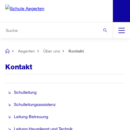
N
S
Zu den weiteren Informationen
Zur Bereichsauswahl
Zur Hilfsnavigation
Zum Inhalt
Zur Suche
Suche
Global
Navigation
Aegerten
Über uns
Kontakt
[no
title]
Kontakt
Schulleitung
Schulleitungsassistenz
Leitung Betreuung
Leitung Hausdienst und Technik