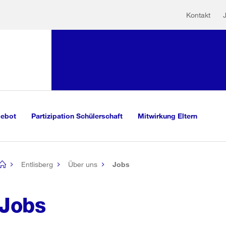
Hilfs
Sprunglink:
Kontakt
Navigation
sauswahl
vigation
m Inhalt
r Suche
gebot
Partizipation Schülerschaft
Mitwirkung Eltern
Entlisberg
Über uns
Jobs
[no
title]
Jobs