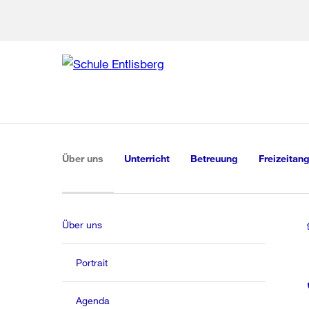
Zur Bereich
Zur Hilfsna
Zu
Zu
Global
Navigation
(aktiv)
Über uns
Unterricht
Betreuung
Freizeitan
Über uns
Portrait
Agenda