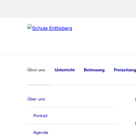
Zur Bereich
Zur Hilfsna
Zu
Zu
Global
Navigation
(aktiv)
Über uns
Unterricht
Betreuung
Freizeitan
Über uns
Portrait
Agenda