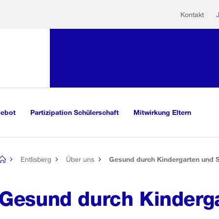
Hilfs
Sprunglink:
Kontakt
Navigation
sauswahl
vigation
m Inhalt
r Suche
gebot
Partizipation Schülerschaft
Mitwirkung Eltern
Entlisberg
Über uns
Gesund durch Kindergarten und 
[no
title]
Gesund durch Kinderg