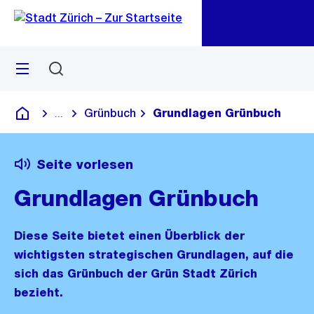
Zu
Zu
Sprunglink
Navigation
Menü
Suchen
M
öf
Grünbuch
Grundlagen Grünbuch
...
Blende alle Breadcrumbs ein
Deutsch
Seite vorlesen
Grundlagen Grünbuch
Diese Seite bietet einen Überblick der
wichtigsten strategischen Grundlagen, auf die
sich das Grünbuch der Grün Stadt Zürich
bezieht.