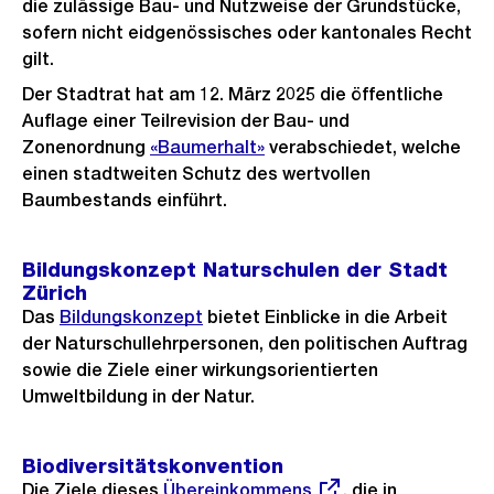
die zulässige Bau- und Nutzweise der Grundstücke,
sofern nicht eidgenössisches oder kantonales Recht
gilt.
Der Stadtrat hat am 12. März 2025 die öffentliche
Auflage einer Teilrevision der Bau- und
Zonenordnung
«Baumerhalt»
verabschiedet, welche
einen stadtweiten Schutz des wertvollen
Baumbestands einführt.
Bildungskonzept Naturschulen der Stadt
Zürich
Das
Bildungskonzept
bietet Einblicke in die Arbeit
der Naturschullehrpersonen, den politischen Auftrag
sowie die Ziele einer wirkungsorientierten
Umweltbildung in der Natur.
Biodiversitätskonvention
Die Ziele dieses
Externer
Übereinkommens
, die in