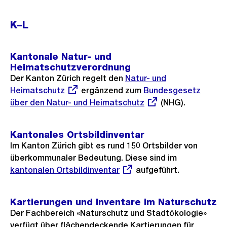
K–L
Kantonale Natur- und
Heimatschutzverordnung
Der Kanton Zürich regelt den
Externer
Natur- und
Heimatschutz
ergänzend zum
Link:
Externer
Bundesgesetz
über den Natur- und Heimatschutz
Link:
(NHG).
Kantonales Ortsbildinventar
Im Kanton Zürich gibt es rund 150 Ortsbilder von
überkommunaler Bedeutung. Diese sind im
Externer
kantonalen Ortsbildinventar
aufgeführt.
Link:
Kartierungen und Inventare im Naturschutz
Der Fachbereich «Naturschutz und Stadtökologie»
verfügt über flächendeckende Kartierungen für