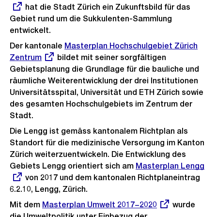
hat die Stadt Zürich ein Zukunftsbild für das
Link:
Gebiet rund um die Sukkulenten-Sammlung
entwickelt.
Der kantonale
Externer
Masterplan Hochschulgebiet Zürich
Zentrum
bildet mit seiner sorgfältigen
Link:
Gebietsplanung die Grundlage für die bauliche und
räumliche Weiterentwicklung der drei Institutionen
Universitätsspital, Universität und ETH Zürich sowie
des gesamten Hochschulgebiets im Zentrum der
Stadt.
Die Lengg ist gemäss kantonalem Richtplan als
Standort für die medizinische Versorgung im Kanton
Zürich weiterzuentwickeln. Die Entwicklung des
Gebiets Lengg orientiert sich am
Externer
Masterplan Lengg
von 2017 und dem kantonalen Richtplaneintrag
Link:
6.2.10, Lengg, Zürich.
Mit dem
Externer
Masterplan Umwelt 2017−2020
wurde
die Umweltpolitik unter Einbezug der
Link: