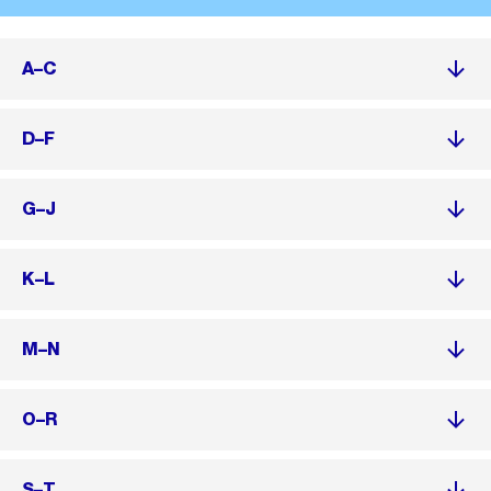
A–C
D–F
G–J
K–L
M–N
O–R
S–T