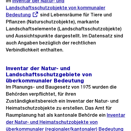
Im
Externer
Inventar der Natur- und
Landschaftsschutzobjekte von kommunaler
Link:
Bedeutung
sind Lebensräume für Tiere und
Pflanzen (Naturschutzobjekte), markante
Landschaftselemente (Landschaftsschutzobjekte)
und Aussichtspunkte dargestellt. Im Datensatz sind
auch Angaben bezüglich der rechtlichen
Verbindlichkeit enthalten.
Inventar der Natur- und
Landschaftsschutzgebiete von
überkommunaler Bedeutung
Im Planungs- und Baugesetz von 1975 wurden die
Behörden verpflichtet, für ihren
Zuständigkeitsbereich ein Inventar der Natur- und
Heimatschutzobjekte zu erstellen. Das Amt für
Raumplanung hat als kantonale Behörde ein
Externer
Inventar
der Natur- und Heimatschutzobjekte von
Link:
überkommunaler (regionaler/kantonaler) Bedeutung