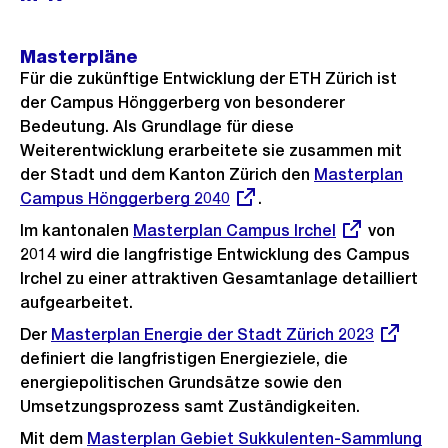
Masterpläne
Für die zukünftige Entwicklung der ETH Zürich ist
der Campus Hönggerberg von besonderer
Bedeutung. Als Grundlage für diese
Weiterentwicklung erarbeitete sie zusammen mit
der Stadt und dem Kanton Zürich den
Externer
Masterplan
Campus Hönggerberg 2040
.
Link:
Im kantonalen
Externer
Masterplan Campus Irchel
von
2014 wird die langfristige Entwicklung des Campus
Link:
Irchel zu einer attraktiven Gesamtanlage detailliert
aufgearbeitet.
Der
Externer
Masterplan Energie der Stadt Zürich 2023
definiert die langfristigen Energieziele, die
Link:
energiepolitischen Grundsätze sowie den
Umsetzungsprozess samt Zuständigkeiten.
Mit dem
Externer
Masterplan Gebiet Sukkulenten-Sammlung