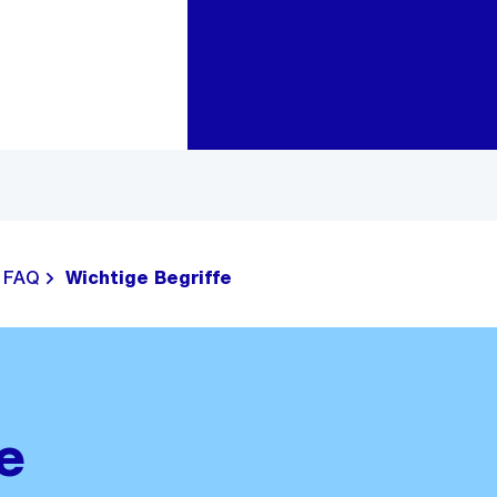
Zur Bereichsauswahl
Zum Inhalt
FAQ
Wichtige Begriffe
e