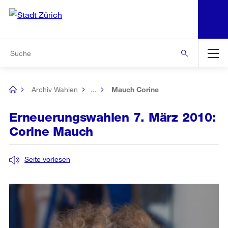
N
S
Zur Bereichsauswahl
Zur Hilfsnavigation
Zum Inhalt
Zur Suche
Suche
Global
Navigation
Archiv Wahlen
...
Mauch Corine
[no
title]
Erneuerungswahlen 7. März 2010:
Corine Mauch
Seite vorlesen