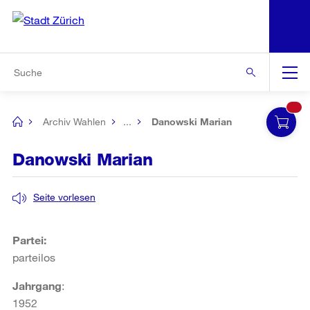
N
S
Zur Bereichsauswahl
Zur Hilfsnavigation
Zum Inhalt
Zur Suche
Suche
Global
Navigation
Archiv Wahlen
...
Danowski Marian
[no
title]
Danowski Marian
Seite vorlesen
Partei:
parteilos
Jahrgang
:
1952