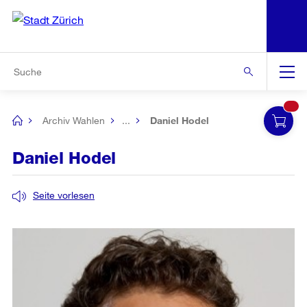
N
S
Zur Bereichsauswahl
Zur Hilfsnavigation
Zum Inhalt
Zur Suche
Suche
Global
Navigation
Archiv Wahlen
...
Daniel Hodel
[no
title]
Daniel Hodel
Seite vorlesen