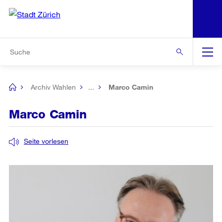
N
S
Zur Bereichsauswahl
Zur Hilfsnavigation
Zum Inhalt
Zur Suche
Suche
Global
Navigation
Archiv Wahlen
...
Marco Camin
[no
title]
Marco Camin
Seite vorlesen