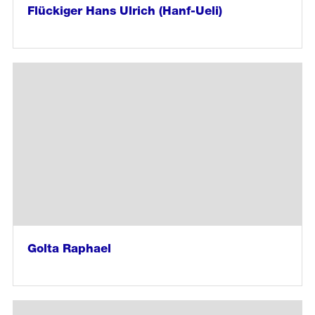
Flückiger Hans Ulrich (Hanf-Ueli)
weiter
lesen
in
«Flückiger
Hans
Ulrich
(Hanf-
Ueli)»
Golta Raphael
weiter
lesen
in
«Golta
Raphael»