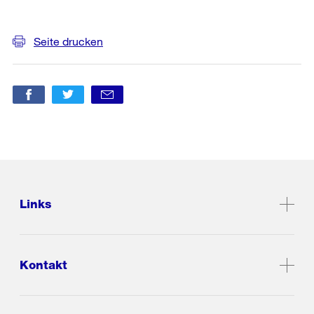
«Wolff
Weitere
Richard»
Informationen
Seite drucken
Links
Kontakt