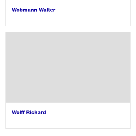
Wobmann Walter
weiter
lesen
in
«Wobmann
Walter»
Wolff Richard
weiter
lesen
in