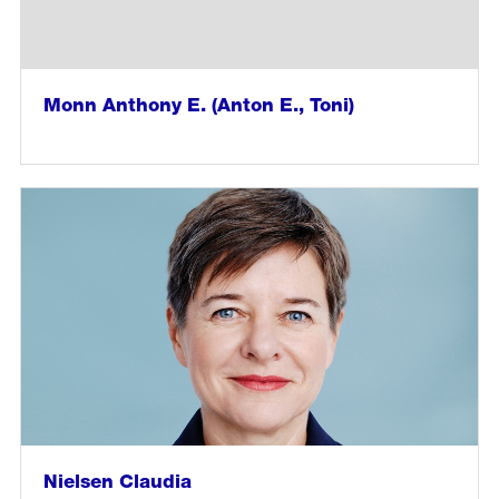
Monn Anthony E. (Anton E., Toni)
weiter
lesen
in
«Monn
Anthony
E.
(Anton
E.,
Toni)»
Nielsen Claudia