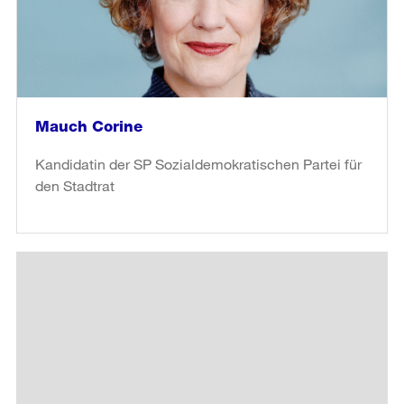
Mauch Corine
Kandidatin der SP Sozialdemokratischen Partei für
den Stadtrat
weiter
lesen
in
«Mauch
Corine»