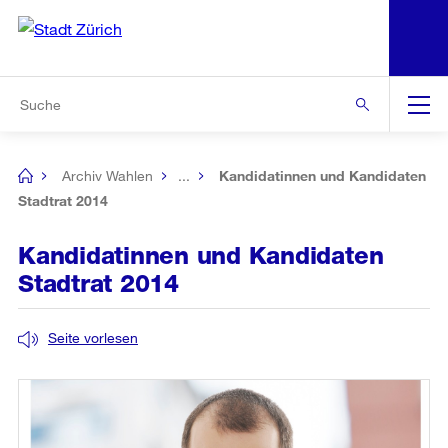
N
S
Zur Bereichsauswahl
Zur Hilfsnavigation
Zum Inhalt
Zur Suche
Suche
Global
Navigation
Archiv Wahlen
...
Kandidatinnen und Kandidaten
[no
title]
Stadtrat 2014
Kandidatinnen und Kandidaten
Stadtrat 2014
Seite vorlesen