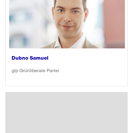
Dubno Samuel
glp Grünliberale Partei
weiter
lesen
in
«Dubno
Samuel»