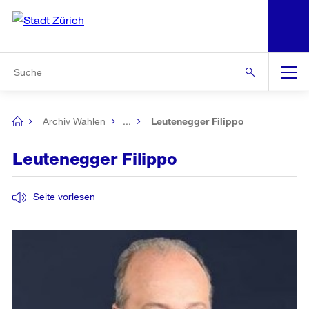
N
S
Zur Bereichsauswahl
Zur Hilfsnavigation
Zum Inhalt
Zur Suche
Suche
Global
Navigation
Archiv Wahlen
...
Leutenegger Filippo
[no
title]
Leutenegger Filippo
Seite vorlesen