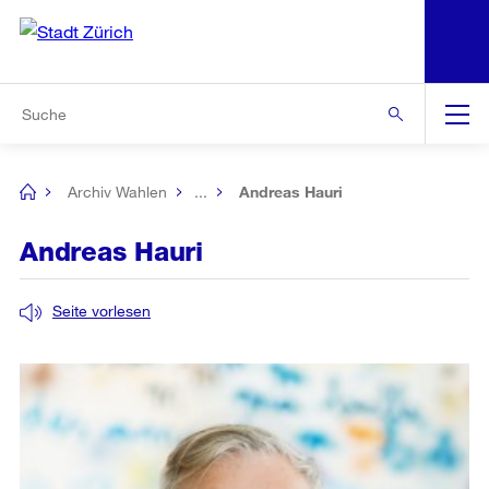
N
S
Zur Bereichsauswahl
Zur Hilfsnavigation
Zum Inhalt
Zur Suche
Suche
Global
Navigation
Archiv Wahlen
...
Andreas Hauri
[no
title]
Andreas Hauri
Seite vorlesen