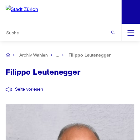
N
S
Zur Bereichsauswahl
Zur Hilfsnavigation
Zum Inhalt
Zur Suche
Suche
Global
Navigation
Archiv Wahlen
...
Filippo Leutenegger
[no
title]
Filippo Leutenegger
Seite vorlesen