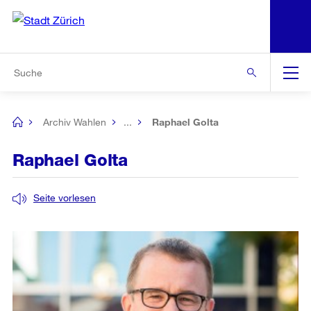
N
S
Zur Bereichsauswahl
Zur Hilfsnavigation
Zum Inhalt
Zur Suche
Suche
Global
Navigation
Archiv Wahlen
...
Raphael Golta
[no
title]
Raphael Golta
Seite vorlesen