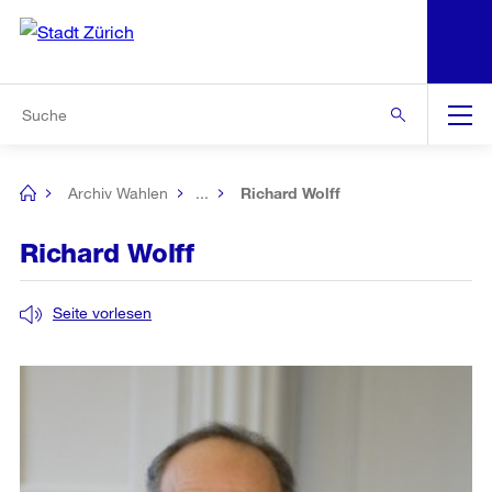
N
S
Zur Bereichsauswahl
Zur Hilfsnavigation
Zum Inhalt
Zur Suche
Suche
Global
Navigation
Archiv Wahlen
...
Richard Wolff
[no
title]
Richard Wolff
Seite vorlesen