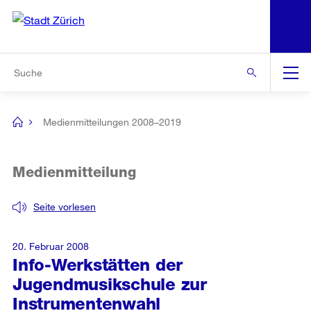
N
S
Zur Bereichsauswahl
Zur Hilfsnavigation
Zum Inhalt
Zur Suche
Suche
Global
Navigation
Medienmitteilungen 2008–2019
[no
title]
Medienmitteilung
Seite vorlesen
20. Februar 2008
Info-Werkstätten der
Jugendmusikschule zur
Instrumentenwahl