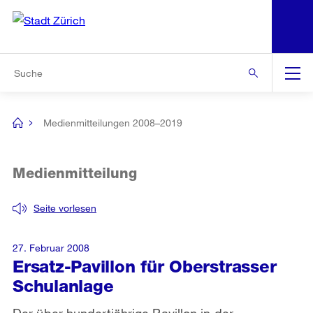
N
S
Zur Bereichsauswahl
Zur Hilfsnavigation
Zum Inhalt
Zur Suche
Suche
Global
Navigation
Medienmitteilungen 2008–2019
[no
title]
Medienmitteilung
Seite vorlesen
27. Februar 2008
Ersatz-Pavillon für Oberstrasser
Schulanlage
Der über hundertjährige Pavillon in der