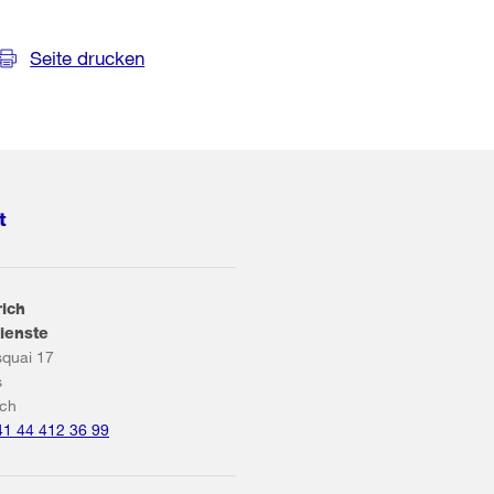
Seite drucken
t
rich
ienste
squai 17
s
ich
41 44 412 36 99