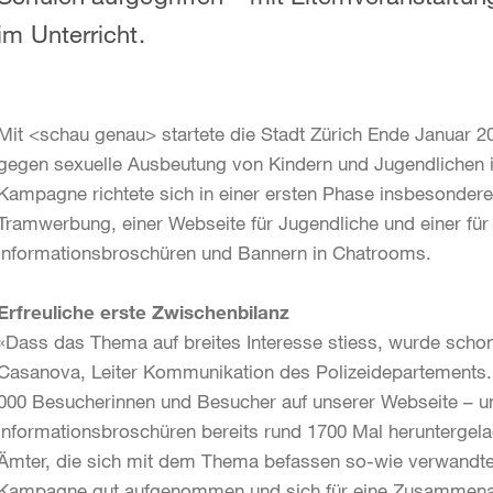
im Unterricht.
Mit <schau genau> startete die Stadt Zürich Ende Januar 
gegen sexuelle Ausbeutung von Kindern und Jugendlichen 
Kampagne richtete sich in einer ersten Phase insbesondere a
Tramwerbung, einer Webseite für Jugendliche und einer f
Informationsbroschüren und Bannern in Chatrooms.
Erfreuliche erste Zwischenbilanz
«Dass das Thema auf breites Interesse stiess, wurde scho
Casanova, Leiter Kommunikation des Polizeidepartements. «
000 Besucherinnen und Besucher auf unserer Webseite – u
Informationsbroschüren bereits rund 1700 Mal heruntergel
Ämter, die sich mit dem Thema befassen so-wie verwandte 
Kampagne gut aufgenommen und sich für eine Zusammenarbe