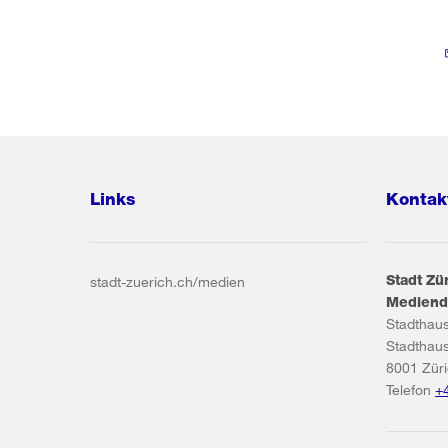
Links
Kontak
Stadt Zü
stadt-zuerich.ch/medien
Mediend
Stadthau
Stadthau
8001
Zür
Telefon
+