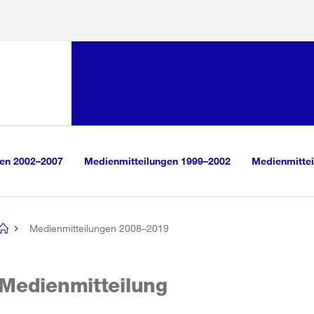
Sprunglink:
Navigation
sauswahl
vigation
m Inhalt
r Suche
gen 2002–2007
Medienmitteilungen 1999–2002
Medienmittei
Medienmitteilungen 2008–2019
[no
title]
Medienmitteilung