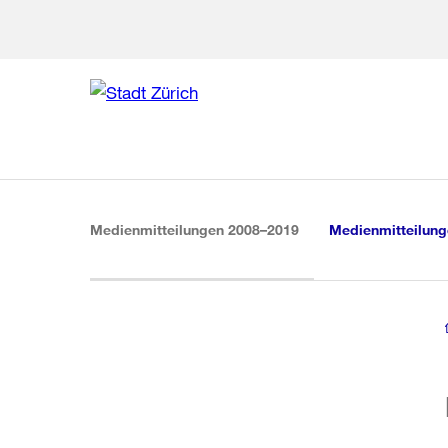
Zur Bereich
Zur Hilfsna
Zu
Zu
Global
Navigation
(aktiv)
Medienmitteilungen 2008–2019
Medienmitteilun