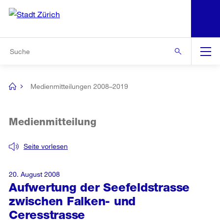
N
S
Zur Bereichsauswahl
Zur Hilfsnavigation
Zum Inhalt
Zur Suche
Suche
Global
Navigation
Medienmitteilungen 2008–2019
[no
title]
Medienmitteilung
Seite vorlesen
20. August 2008
Aufwertung der Seefeldstrasse
zwischen Falken- und
Ceresstrasse