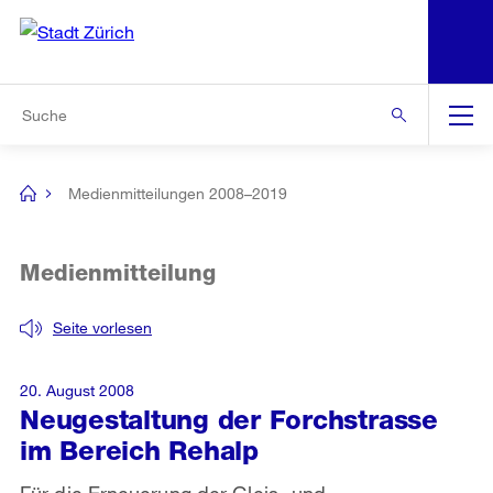
N
S
Zur Bereichsauswahl
Zur Hilfsnavigation
Zum Inhalt
Zur Suche
Suche
Global
Navigation
Medienmitteilungen 2008–2019
[no
title]
Medienmitteilung
Seite vorlesen
20. August 2008
Neugestaltung der Forchstrasse
im Bereich Rehalp
Für die Erneuerung der Gleis- und