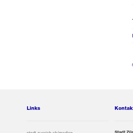
Links
Kontak
Stadt Zü
stadt-zuerich.ch/medien