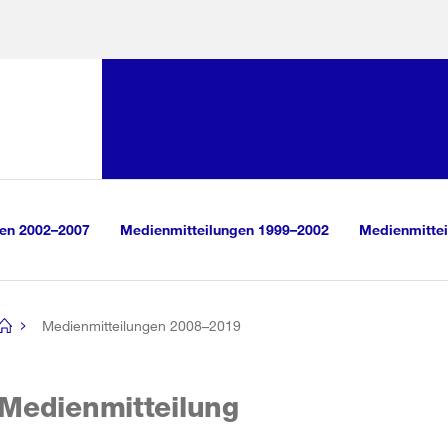
Sprunglink:
Navigation
sauswahl
vigation
m Inhalt
r Suche
gen 2002–2007
Medienmitteilungen 1999–2002
Medienmittei
Medienmitteilungen 2008–2019
[no
title]
Medienmitteilung