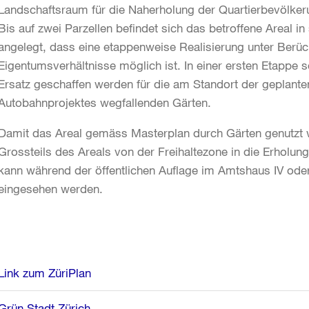
Landschaftsraum für die Naherholung der Quartierbevölkeru
Bis auf zwei Parzellen befindet sich das betroffene Areal i
angelegt, dass eine etappenweise Realisierung unter Berüc
Eigentumsverhältnisse möglich ist. In einer ersten Etappe 
Ersatz geschaffen werden für die am Standort der geplant
Autobahnprojektes wegfallenden Gärten.
Damit das Areal gemäss Masterplan durch Gärten genutzt 
Grossteils des Areals von der Freihaltezone in die Erholu
kann während der öffentlichen Auflage im Amtshaus IV oder 
eingesehen werden.
Weitere
Link zum ZüriPlan
Informationen
Grün Stadt Zürich