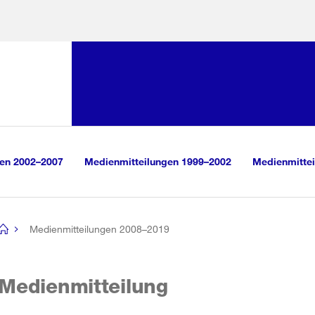
Sprunglink:
Navigation
sauswahl
vigation
m Inhalt
r Suche
gen 2002–2007
Medienmitteilungen 1999–2002
Medienmittei
Medienmitteilungen 2008–2019
[no
title]
Medienmitteilung