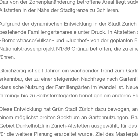
Das von der Zonenplanänderung betroffene Areal liegt süd
Altstetten in der Nähe der Stadtgrenze zu Schlieren.
Aufgrund der dynamischen Entwicklung in der Stadt Zürich
bestehende Familiengartenareale unter Druck. In Altstetten 
«Bernerstrasse/Vulkan» und «Juchhof» von der geplanten 
Nationalstrassenprojekt N1/36 Grünau betroffen, die zu ein
führen.
Gleichzeitig ist seit Jahren ein wachsender Trend zum Gärtn
erkennbar, der zu einer steigenden Nachfrage nach Gartenflä
klassische Nutzung der Familiengärten im Wandel ist. Neu
farming» bis zu Selbsterntegärten benötigen ein anderes Fl
Diese Entwicklung hat Grün Stadt Zürich dazu bewogen, an
einem möglichst breiten Spektrum an Gartennutzungen. Bas
Gebiet Dunkelhölzli in Zürich-Altstetten ausgewählt, für d
für die weitere Planung erarbeitet wurde. Ziel des Masterpl