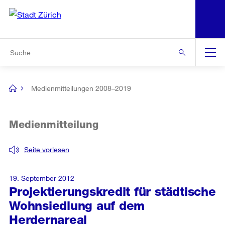
N
S
Zur Bereichsauswahl
Zur Hilfsnavigation
Zum Inhalt
Zur Suche
Suche
Global
Navigation
Medienmitteilungen 2008–2019
[no
title]
Medienmitteilung
Seite vorlesen
19. September 2012
Projektierungskredit für städtische
Wohnsiedlung auf dem
Herdernareal