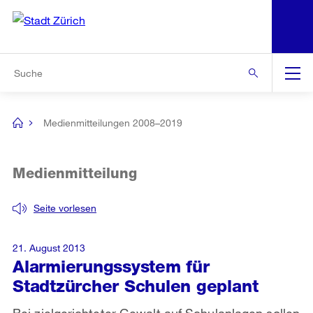
N
S
Zur Bereichsauswahl
Zur Hilfsnavigation
Zum Inhalt
Zur Suche
Suche
Global
Navigation
Medienmitteilungen 2008–2019
[no
title]
Medienmitteilung
Seite vorlesen
21. August 2013
Alarmierungssystem für
Stadtzürcher Schulen geplant
Bei zielgerichteter Gewalt auf Schulanlagen sollen