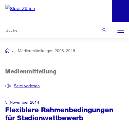
N
S
Zur Bereichsauswahl
Zur Hilfsnavigation
Zum Inhalt
Zur Suche
Suche
Global
Navigation
Medienmitteilungen 2008–2019
[no
title]
Medienmitteilung
Seite vorlesen
5. November 2014
Flexiblere Rahmenbedingungen
für Stadionwettbewerb