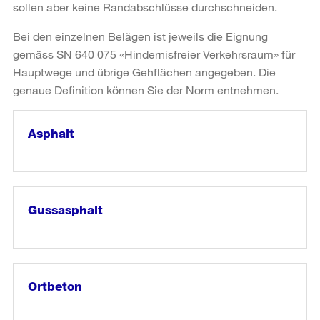
sollen aber keine Randabschlüsse durchschneiden.
Bei den einzelnen Belägen ist jeweils die Eignung
gemäss SN 640 075 «Hindernisfreier Verkehrsraum» für
Hauptwege und übrige Gehflächen angegeben. Die
genaue Definition können Sie der Norm entnehmen.
Asphalt
weiter
lesen
in
«Asphalt»
Gussasphalt
weiter
lesen
in
«Gussasphalt»
Ortbeton
weiter