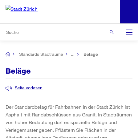
N
S
Zur Bereichsauswahl
Zur Hilfsnavigation
Zum Inhalt
Zur Suche
Suche
Global
Navigation
Standards Stadträume
...
Beläge
[no
title]
Beläge
Seite vorlesen
Der Standardbelag für Fahrbahnen in der Stadt Zürich ist
Asphalt mit Randabschlüssen aus Granit. In Stadträumen
von hoher Bedeutung darf es spezielle Beläge und
Verlegemuster geben. Pflästern Sie Flächen in der
Altstadt, ehemaligen Dorfkernen oder rund um