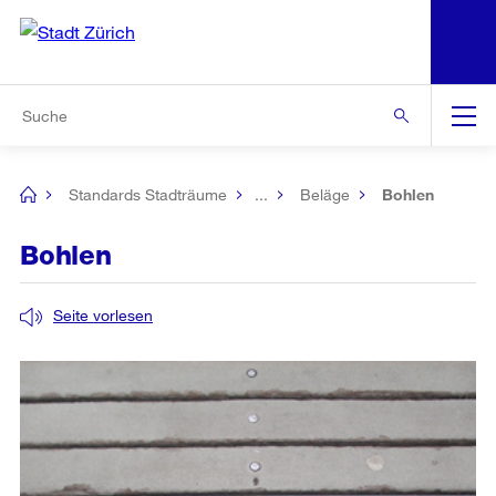
N
S
Zur Bereichsauswahl
Zur Hilfsnavigation
Zum Inhalt
Zur Suche
Suche
Global
Navigation
Standards Stadträume
...
Beläge
Bohlen
[no
title]
Bohlen
Seite vorlesen