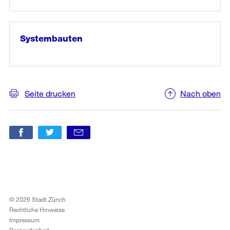
weiter
lesen
in
«Pavillons»
Systembauten
weiter
lesen
in
«Systembauten»
Seite drucken
Nach oben
© 2026 Stadt Zürich
Rechtliche Hinweise
Impressum