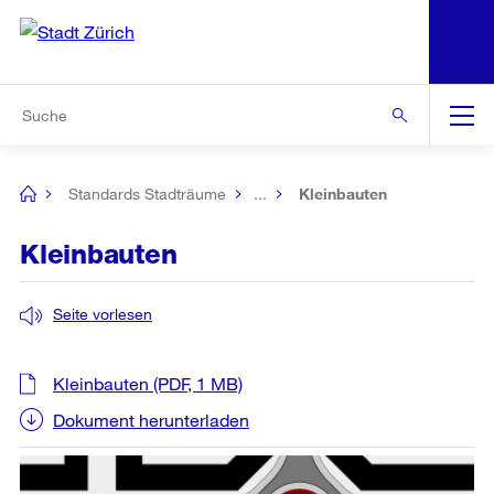
N
S
Zur Bereichsauswahl
Zur Hilfsnavigation
Zum Inhalt
Zur Suche
Suche
Global
Navigation
Standards Stadträume
...
Kleinbauten
[no
title]
Kleinbauten
Seite vorlesen
Kleinbauten
(PDF, 1 MB)
Dokument herunterladen