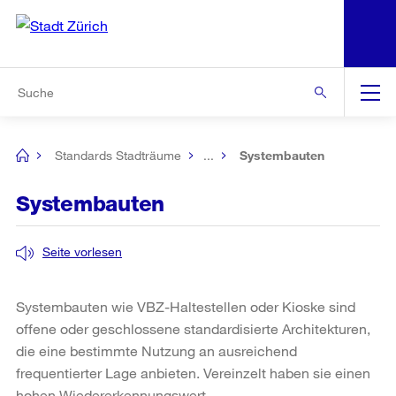
N
S
Zur Bereichsauswahl
Zur Hilfsnavigation
Zum Inhalt
Zur Suche
Suche
Global
Navigation
Standards Stadträume
...
Systembauten
[no
title]
Systembauten
Seite vorlesen
Systembauten wie VBZ-Haltestellen oder Kioske sind
offene oder geschlossene standardisierte Architekturen,
die eine bestimmte Nutzung an ausreichend
frequentierter Lage anbieten. Vereinzelt haben sie einen
hohen Wiedererkennungswert.