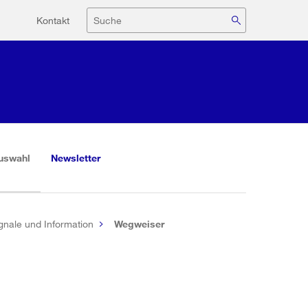
Hilfsnavigation
Suche
Kontakt
(aktiv)
uswahl
Newsletter
gnale und Information
Wegweiser