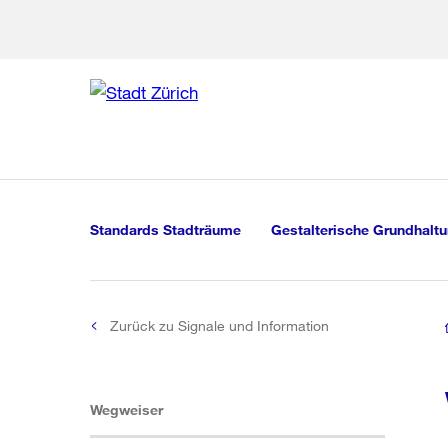
Zur Bereich
Zur Hilfsna
Zu
Zu
Global
Navigation
Standards Stadträume
Gestalterische Grundhalt
Zurück zu Signale und Information
(aktiv)
Wegweiser