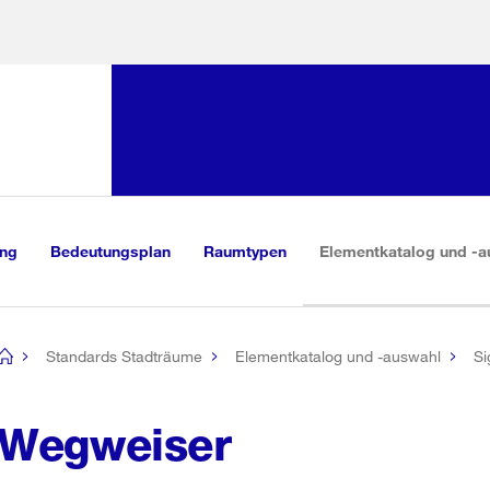
Sprunglink:
Navigation
sauswahl
vigation
m Inhalt
r Suche
ung
Bedeutungsplan
Raumtypen
Elementkatalog und -a
Standards Stadträume
Elementkatalog und -auswahl
Si
[no
title]
Wegweiser