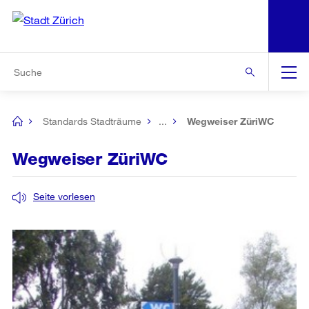
N
S
Zur Bereichsauswahl
Zur Hilfsnavigation
Zum Inhalt
Zur Suche
Suche
Global
Navigation
Standards Stadträume
...
Wegweiser ZüriWC
[no
title]
Wegweiser ZüriWC
Seite vorlesen