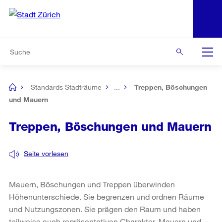
N
S
Zur Bereichsauswahl
Zur Hilfsnavigation
Zum Inhalt
Zur Suche
Suche
Global
Navigation
Standards Stadträume
...
Treppen, Böschungen
[no
title]
und Mauern
Treppen, Böschungen und Mauern
Seite vorlesen
Mauern, Böschungen und Treppen überwinden
Höhenunterschiede. Sie begrenzen und ordnen Räume
und Nutzungszonen. Sie prägen den Raum und haben
teilweise auch repräsentativen Charakter. Mauern und