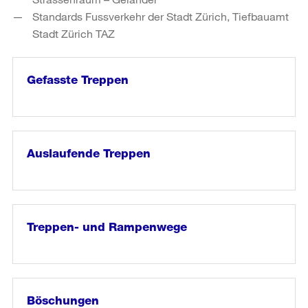
Standards Fussverkehr der Stadt Zürich, Tiefbauamt
Stadt Zürich TAZ
Gefasste Treppen
weiter
lesen
in
«Gefasste
Treppen»
Auslaufende Treppen
weiter
lesen
in
«Auslaufende
Treppen»
Treppen- und Rampenwege
weiter
lesen
in
«Treppen-
und
Böschungen
Rampenwege»