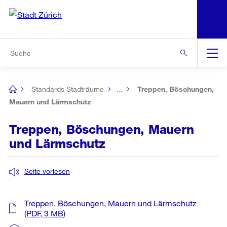
N
S
Zur Bereichsauswahl
Zur Hilfsnavigation
Zum Inhalt
Zur Suche
Suche
Global
Navigation
Standards Stadträume
...
Treppen, Böschungen,
[no
title]
Mauern und Lärmschutz
Treppen, Böschungen, Mauern
und Lärmschutz
Seite vorlesen
Treppen, Böschungen, Mauern und Lärmschutz
(PDF, 3 MB)