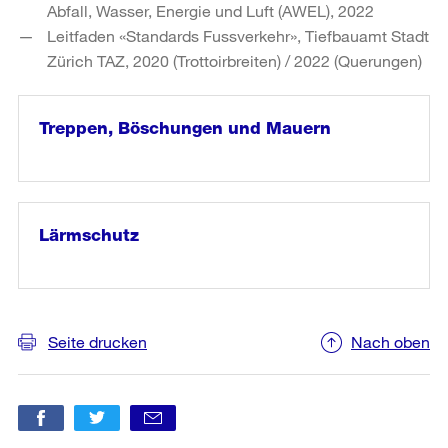
Abfall, Wasser, Energie und Luft (AWEL), 2022
Leitfaden «Standards Fussverkehr», Tiefbauamt Stadt
Zürich TAZ, 2020 (Trottoirbreiten) / 2022 (Querungen)
Treppen, Böschungen und Mauern
weiter
lesen
in
«Treppen,
Böschungen
Lärmschutz
und
Mauern»
weiter
lesen
in
«Lärmschutz»
Seite drucken
Nach oben