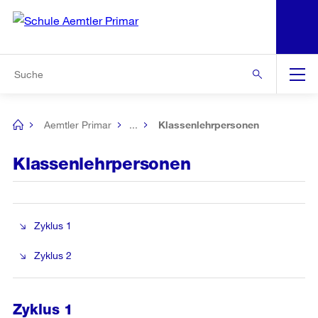
N
S
Zur Bereichsauswahl
Zur Hilfsnavigation
Zum Inhalt
Zur Suche
Suche
Global
Navigation
Aemtler Primar
...
Klassenlehrpersonen
[no
title]
Klassenlehrpersonen
Zyklus 1
Zyklus 2
Zyklus 1