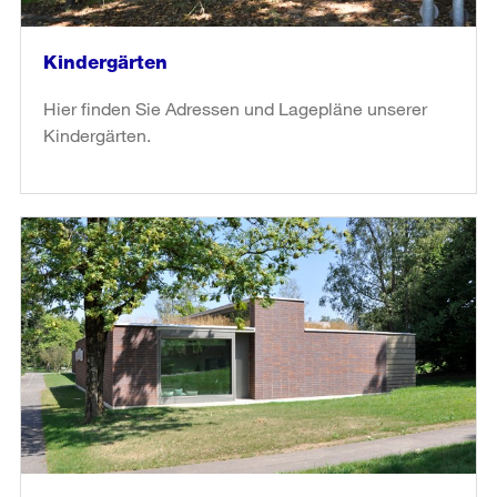
Kindergärten
Hier finden Sie Adressen und Lagepläne unserer
Kindergärten.
weiter
lesen
in
«Kindergärten»