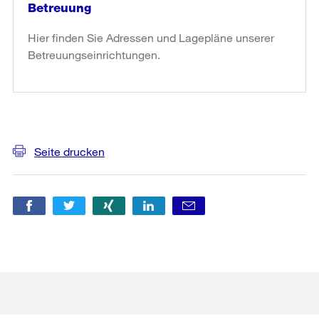
Betreuung
Hier finden Sie Adressen und Lagepläne unserer
Betreuungseinrichtungen.
weiter
lesen
in
«Betreuung»
Weitere
Informationen
Seite drucken