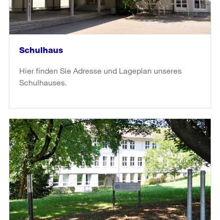
Schulhaus
Hier finden Sie Adresse und Lageplan unseres
Schulhauses.
weiter
lesen
in
«Schulhaus»