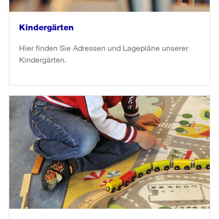
Kindergärten
Hier finden Sie Adressen und Lagepläne unserer
Kindergärten.
weiter
lesen
in
«Kindergärten»