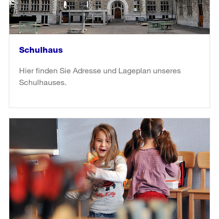
Schulhaus
Hier finden Sie Adresse und Lageplan unseres
Schulhauses.
weiter
lesen
in
«Schulhaus»