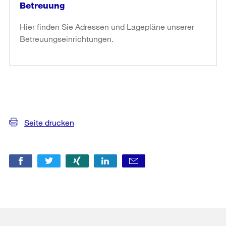
Betreuung
Hier finden Sie Adressen und Lagepläne unserer
Betreuungseinrichtungen.
weiter
lesen
in
«Betreuung»
Weitere
Informationen
Seite drucken