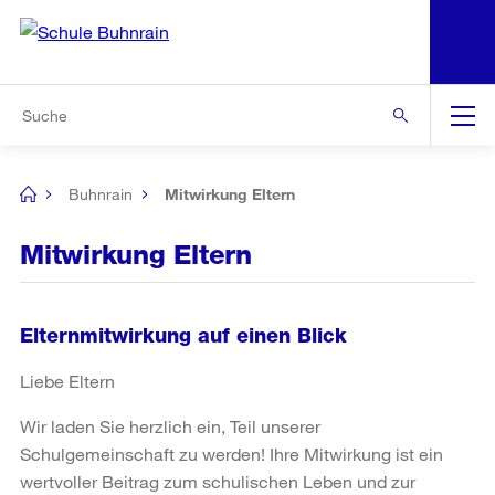
N
S
Zu den weiteren Informationen
Zur Bereichsauswahl
Zur Hilfsnavigation
Zum Inhalt
Zur Suche
Suche
Global
Navigation
Buhnrain
Mitwirkung Eltern
[no
title]
Mitwirkung Eltern
Elternmitwirkung auf einen Blick
Liebe Eltern
Wir laden Sie herzlich ein, Teil unserer
Schulgemeinschaft zu werden! Ihre Mitwirkung ist ein
wertvoller Beitrag zum schulischen Leben und zur