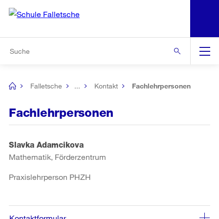
N
S
Zur Bereichsauswahl
Zur Hilfsnavigation
Zum Inhalt
Zur Suche
Suche
Global
Navigation
Falletsche
...
Kontakt
Fachlehrpersonen
[no
title]
Fachlehrpersonen
Slavka Adamcikova
Mathematik, Förderzentrum
Praxislehrperson PHZH
Kontaktformular