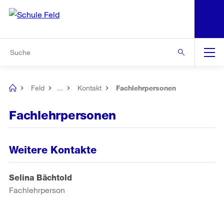
N
S
Zur Bereichsauswahl
Zur Hilfsnavigation
Zum Inhalt
Zur Suche
Suche
Global
Navigation
Feld
...
Kontakt
Fachlehrpersonen
[no
title]
Fachlehrpersonen
Weitere Kontakte
Selina Bächtold
Fachlehrperson