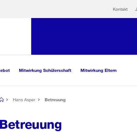
Hilfs
Sprunglink:
Kontakt
Navigation
mationen
sauswahl
vigation
m Inhalt
r Suche
gebot
Mitwirkung Schülerschaft
Mitwirkung Eltern
Hans Asper
Betreuung
[no
title]
Betreuung