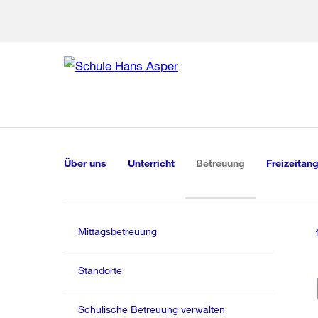
Zu den weiteren Infor
Zur Bereich
Zur Hilfsna
Zu
Zu
Global
Navigation
(aktiv)
Über uns
Unterricht
Betreuung
Freizeitan
Mittagsbetreuung
Standorte
Schulische Betreuung verwalten