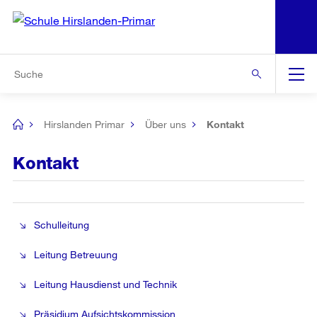
N
S
Zur Bereichsauswahl
Zur Hilfsnavigation
Zum Inhalt
Zur Suche
Suche
Global
Navigation
Hirslanden Primar
Über uns
Kontakt
[no
title]
Kontakt
Schulleitung
Leitung Betreuung
Leitung Hausdienst und Technik
Präsidium Aufsichtskommission