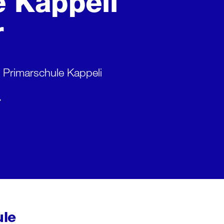
e Kappeli
r
 Primarschule Kappeli
ule