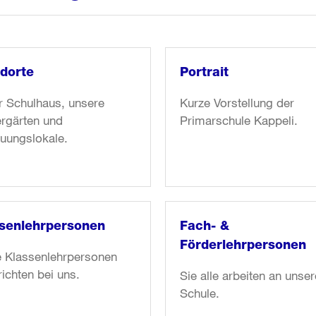
dorte
Portrait
r Schulhaus, unsere
Kurze Vorstellung der
rgärten und
Primarschule Kappeli.
uungslokale.
r
Weiter
zum
l:
Artikel:
orte
Portrait
senlehrpersonen
Fach- &
Förderlehrpersonen
e Klassenlehrpersonen
richten bei uns.
Sie alle arbeiten an unser
Schule.