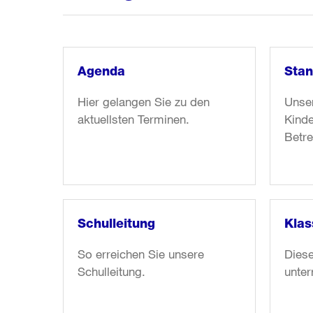
Agenda
Stan
Hier gelangen Sie zu den
Unse
aktuellsten Terminen.
Kinde
Betre
Weiter
Weite
zum
zum
Artikel:
Artike
Agenda
Stand
Schulleitung
Klas
So erreichen Sie unsere
Dies
Schulleitung.
unter