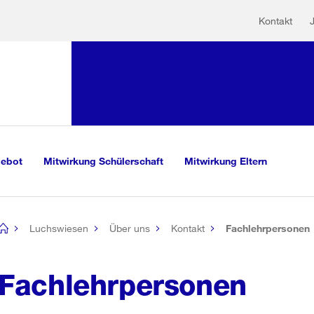
Hilfs
Sprunglink:
Kontakt
Navigation
sauswahl
vigation
m Inhalt
r Suche
gebot
Mitwirkung Schülerschaft
Mitwirkung Eltern
Luchswiesen
Über uns
Kontakt
Fachlehrpersonen
[no
title]
Fachlehrpersonen