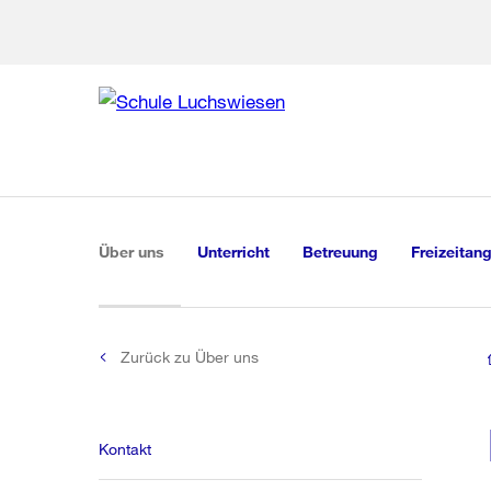
Zur Bereich
Zur Hilfsna
Zu
Zu
Global
Navigation
(aktiv)
Über uns
Unterricht
Betreuung
Freizeitan
Zurück zu Über uns
Kontakt