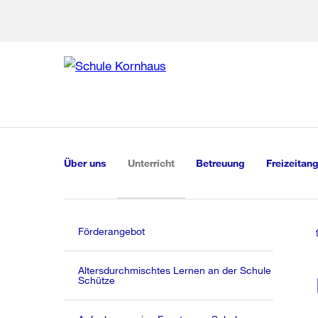
Zu den weiteren Infor
Zur Bereich
Zur Hilfsna
Zu
Zu
Global
Navigation
(aktiv)
Über uns
Unterricht
Betreuung
Freizeitan
Förderangebot
Altersdurchmischtes Lernen an der Schule
Schütze