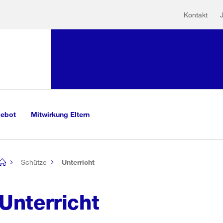
Hilfs
Sprunglink:
Kontakt
Navigation
mationen
sauswahl
vigation
m Inhalt
r Suche
gebot
Mitwirkung Eltern
Schütze
Unterricht
[no
title]
Unterricht