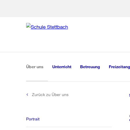
Zu den weiteren Infor
Zur Bereich
Zur Hilfsna
Zu
Zu
Global
Navigation
(aktiv)
Über uns
Unterricht
Betreuung
Freizeitan
Zurück zu Über uns
Portrait