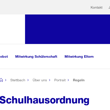
Hilfs
Sprunglink:
Kontakt
Navigation
mationen
sauswahl
vigation
m Inhalt
r Suche
gebot
Mitwirkung Schülerschaft
Mitwirkung Eltern
Stettbach
Über uns
Portrait
Regeln
[no
title]
Schulhausordnung