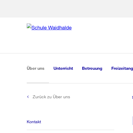
Zur Bereich
Zur Hilfsna
Zu
Zu
Global
Navigation
(aktiv)
Über uns
Unterricht
Betreuung
Freizeitan
Zurück zu Über uns
Kontakt