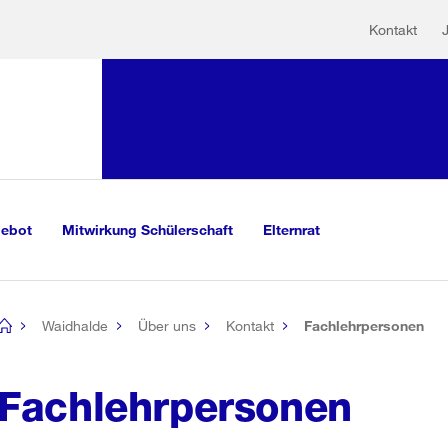
Hilfs
Sprunglink:
Kontakt
Navigation
sauswahl
vigation
m Inhalt
r Suche
gebot
Mitwirkung Schülerschaft
Elternrat
Waidhalde
Über uns
Kontakt
Fachlehrpersonen
[no
title]
Fachlehrpersonen